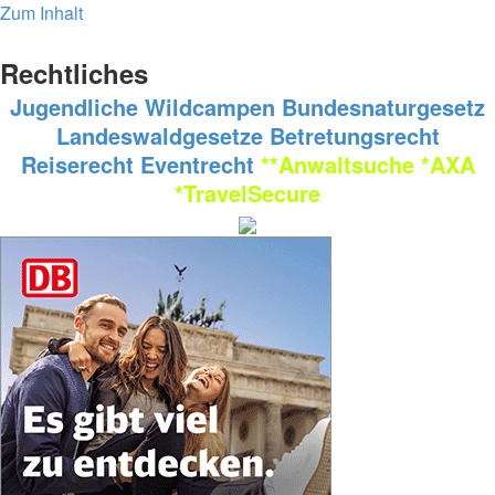
Zum Inhalt
Rechtliches
Jugendliche
Wildcampen
Bundesnaturgesetz
Landeswaldgesetze
Betretungsrecht
Reiserecht
Eventrecht
**Anwaltsuche
*AXA
*TravelSecure