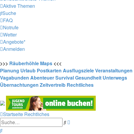
Aktive Themen
Suche
FAQ
Notrufe
Wetter
Angebote*
Anmelden
>>>
Räuberhöhle
Maps
<<<
Planung
Urlaub
Postkarten
Ausflugsziele
Veranstaltungen
Vagabunden
Abenteuer
Survival
Gesundheit
Unterwegs
Übernachtungen
Zeitvertreib
Rechtliches
Startseite
Rechtliches
Erweiterte
Suche
Suche
Suche