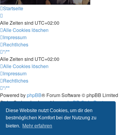
Startseite
Alle Zeiten sind
UTC+02:00
Alle Cookies löschen
Impressum
Rechtliches
*/**
Alle Zeiten sind
UTC+02:00
Alle Cookies löschen
Impressum
Rechtliches
*/**
Powered by
phpBB
® Forum Software © phpBB Limited
Style: Carbon by Joyce&Luna
phpBB-Style-Design
Deutsche Übersetzung durch
phpBB.de
Diese Website nutzt Cookies, um dir den
Datenschutz
|
Nutzungsbedingungen
bestmöglichen Komfort bei der Nutzung zu
bieten.
Mehr erfahren