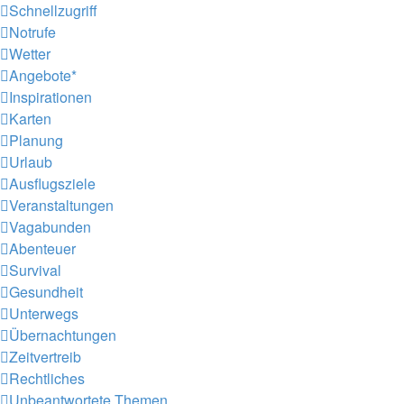
Schnellzugriff
Notrufe
Wetter
Angebote*
Inspirationen
Karten
Planung
Urlaub
Ausflugsziele
Veranstaltungen
Vagabunden
Abenteuer
Survival
Gesundheit
Unterwegs
Übernachtungen
Zeitvertreib
Rechtliches
Unbeantwortete Themen