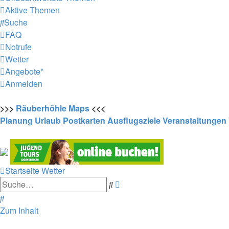
Aktive Themen
Suche
FAQ
Notrufe
Wetter
Angebote*
Anmelden
>>>
Räuberhöhle
Maps
<<<
Planung
Urlaub
Postkarten
Ausflugsziele
Veranstaltungen
Startseite
Wetter
Erweiterte
Suche
Suche
Suche
Zum Inhalt