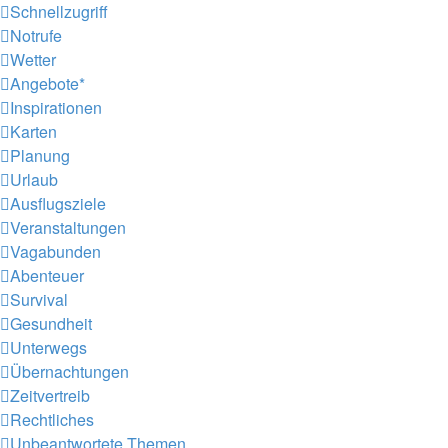
Schnellzugriff
Notrufe
Wetter
Angebote*
Inspirationen
Karten
Planung
Urlaub
Ausflugsziele
Veranstaltungen
Vagabunden
Abenteuer
Survival
Gesundheit
Unterwegs
Übernachtungen
Zeitvertreib
Rechtliches
Unbeantwortete Themen