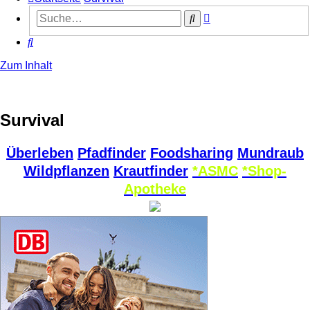
Erweiterte
Suche
Suche
Suche
Zum Inhalt
Survival
Überleben
Pfadfinder
Foodsharing
Mundraub
Wildpflanzen
Krautfinder
*ASMC
*Shop-
Apotheke