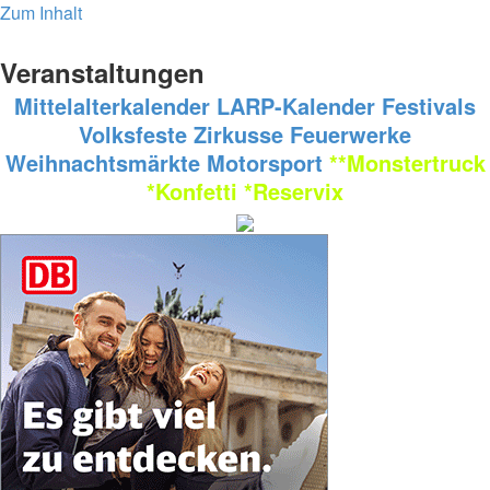
Zum Inhalt
Veranstaltungen
Mittelalterkalender
LARP-Kalender
Festivals
Volksfeste
Zirkusse
Feuerwerke
Weihnachtsmärkte
Motorsport
**Monstertruck
*Konfetti
*Reservix