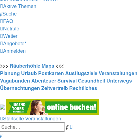
Aktive Themen
Suche
FAQ
Notrufe
Wetter
Angebote*
Anmelden
>>>
Räuberhöhle
Maps
<<<
Planung
Urlaub
Postkarten
Ausflugsziele
Veranstaltungen
Vagabunden
Abenteuer
Survival
Gesundheit
Unterwegs
Übernachtungen
Zeitvertreib
Rechtliches
Startseite
Veranstaltungen
Erweiterte
Suche
Suche
Suche