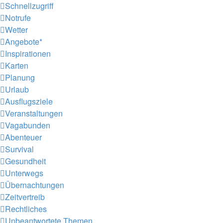
Schnellzugriff
Notrufe
Wetter
Angebote*
Inspirationen
Karten
Planung
Urlaub
Ausflugsziele
Veranstaltungen
Vagabunden
Abenteuer
Survival
Gesundheit
Unterwegs
Übernachtungen
Zeitvertreib
Rechtliches
Unbeantwortete Themen