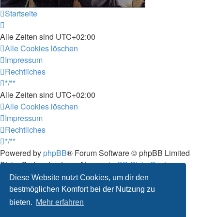
Startseite
Alle Zeiten sind
UTC+02:00
Alle Cookies löschen
Impressum
Rechtliches
*/**
Alle Zeiten sind
UTC+02:00
Alle Cookies löschen
Impressum
Rechtliches
*/**
Powered by
phpBB
® Forum Software © phpBB Limited
Style: Carbon by Joyce&Luna
phpBB-Style-Design
Deutsche Übersetzung durch
phpBB.de
Diese Website nutzt Cookies, um dir den
Datenschutz
|
Nutzungsbedingungen
bestmöglichen Komfort bei der Nutzung zu
bieten.
Mehr erfahren