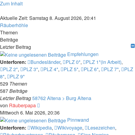
Zum Inhalt
Aktuelle Zeit: Samstag 8. August 2026, 20:41
Räuberhöhle
Themen
Beiträge
Letzter Beitrag
Empfehlungen
Unterforen:
Bundesländer
,
PLZ 0*
,
PLZ 1*(in Arbeit)
,
PLZ 2*
,
PLZ 3*
,
PLZ 4*
,
PLZ 5*
,
PLZ 6*
,
PLZ 7*
,
PLZ
8*
,
PLZ 9*
529
Themen
587
Beiträge
Letzter Beitrag
58762 Altena > Burg Altena
Neuester
von
Räuberpapa
Beitrag
Mittwoch 6. Mai 2026, 20:36
Pinnwand
Unterforen:
Wikipedia
,
Wikivoyage
,
Lesezeichen
,
Räuberhauptmann
,
Räuberpapa
,
Sine Nomine