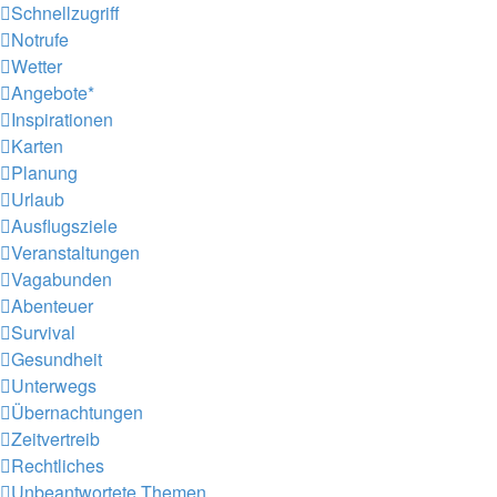
Schnellzugriff
Notrufe
Wetter
Angebote*
Inspirationen
Karten
Planung
Urlaub
Ausflugsziele
Veranstaltungen
Vagabunden
Abenteuer
Survival
Gesundheit
Unterwegs
Übernachtungen
Zeitvertreib
Rechtliches
Unbeantwortete Themen