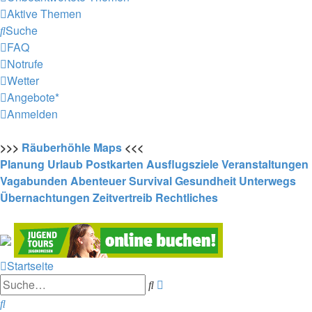
Aktive Themen
Suche
FAQ
Notrufe
Wetter
Angebote*
Anmelden
>>>
Räuberhöhle
Maps
<<<
Planung
Urlaub
Postkarten
Ausflugsziele
Veranstaltungen
Vagabunden
Abenteuer
Survival
Gesundheit
Unterwegs
Übernachtungen
Zeitvertreib
Rechtliches
Startseite
Erweiterte
Suche
Suche
Suche