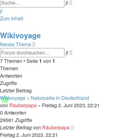
Erweiterte
Suche
Suche
Suche
Zum Inhalt
Wikivoyage
Neues Thema
Erweiterte
Suche
Suche
7 Themen • Seite
1
von
1
Themen
Antworten
Zugriffe
Letzter Beitrag
Wikivoyage > Naturparks in Deutschland
von
Räuberpapa
»
Freitag 2. Juni 2023, 22:21
0
Antworten
29581
Zugriffe
Letzter Beitrag
von
Räuberpapa
Freitag 2. Juni 2023, 22:21