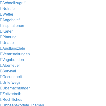
Schnellzugriff
Notrufe
Wetter
Angebote*
Inspirationen
Karten
Planung
Urlaub
Ausflugsziele
Veranstaltungen
Vagabunden
Abenteuer
Survival
Gesundheit
Unterwegs
Übernachtungen
Zeitvertreib
Rechtliches
Unbeantwortete Themen