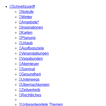
Schnellzugriff
Notrufe
Wetter
Angebote*
Inspirationen
Karten
Planung
Urlaub
Ausflugsziele
Veranstaltungen
Vagabunden
Abenteuer
Survival
Gesundheit
Unterwegs
Übernachtungen
Zeitvertreib
Rechtliches
Unbeantwortete Themen