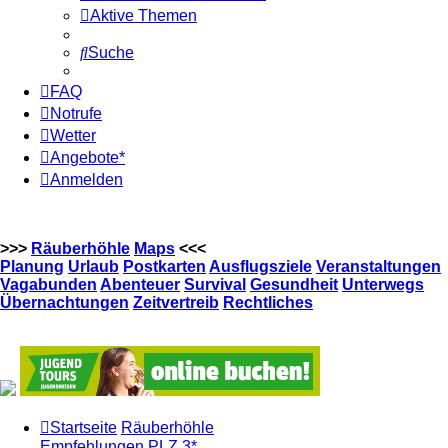
Aktive Themen
Suche
FAQ
Notrufe
Wetter
Angebote*
Anmelden
>>>
Räuberhöhle
Maps
<<<
Planung
Urlaub
Postkarten
Ausflugsziele
Veranstaltungen
Vagabunden
Abenteuer
Survival
Gesundheit
Unterwegs
Übernachtungen
Zeitvertreib
Rechtliches
Startseite
Räuberhöhle
Empfehlungen
PLZ 3*