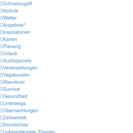
Schnellzugriff
Notrufe
Wetter
Angebote*
Inspirationen
Karten
Planung
Urlaub
Ausflugsziele
Veranstaltungen
Vagabunden
Abenteuer
Survival
Gesundheit
Unterwegs
Übernachtungen
Zeitvertreib
Rechtliches
Unbeantwortete Themen