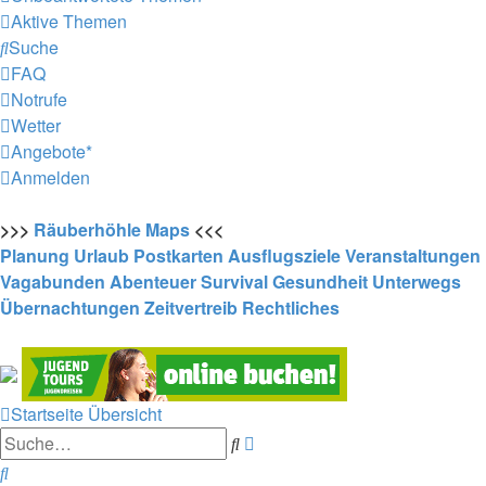
Aktive Themen
Suche
FAQ
Notrufe
Wetter
Angebote*
Anmelden
>>>
Räuberhöhle
Maps
<<<
Planung
Urlaub
Postkarten
Ausflugsziele
Veranstaltungen
Vagabunden
Abenteuer
Survival
Gesundheit
Unterwegs
Übernachtungen
Zeitvertreib
Rechtliches
Startseite
Übersicht
Erweiterte
Suche
Suche
Suche