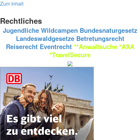
Zum Inhalt
Rechtliches
Jugendliche
Wildcampen
Bundesnaturgesetz
Landeswaldgesetze
Betretungsrecht
Reiserecht
Eventrecht
**Anwaltsuche
*AXA
*TravelSecure