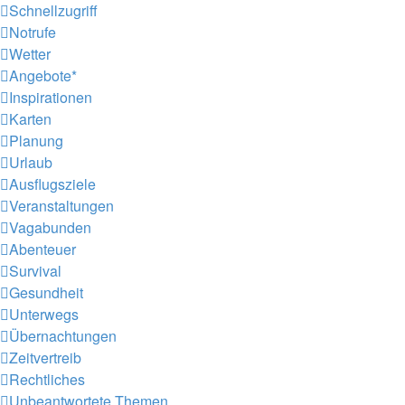
Schnellzugriff
Notrufe
Wetter
Angebote*
Inspirationen
Karten
Planung
Urlaub
Ausflugsziele
Veranstaltungen
Vagabunden
Abenteuer
Survival
Gesundheit
Unterwegs
Übernachtungen
Zeitvertreib
Rechtliches
Unbeantwortete Themen