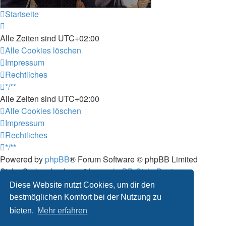
Startseite
Alle Zeiten sind
UTC+02:00
Alle Cookies löschen
Impressum
Rechtliches
*/**
Alle Zeiten sind
UTC+02:00
Alle Cookies löschen
Impressum
Rechtliches
*/**
Powered by
phpBB
® Forum Software © phpBB Limited
Style: Carbon by Joyce&Luna
phpBB-Style-Design
Deutsche Übersetzung durch
phpBB.de
Diese Website nutzt Cookies, um dir den
Datenschutz
|
Nutzungsbedingungen
bestmöglichen Komfort bei der Nutzung zu
bieten.
Mehr erfahren