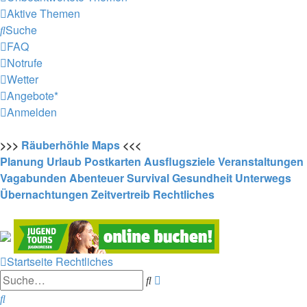
Aktive Themen
Suche
FAQ
Notrufe
Wetter
Angebote*
Anmelden
>>>
Räuberhöhle
Maps
<<<
Planung
Urlaub
Postkarten
Ausflugsziele
Veranstaltungen
Vagabunden
Abenteuer
Survival
Gesundheit
Unterwegs
Übernachtungen
Zeitvertreib
Rechtliches
Startseite
Rechtliches
Erweiterte
Suche
Suche
Suche