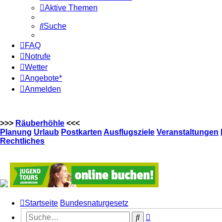
Aktive Themen
Suche
FAQ
Notrufe
Wetter
Angebote*
Anmelden
>>>
Räuberhöhle
<<<
Planung
Urlaub
Postkarten
Ausflugsziele
Veranstaltungen
Rechtliches
Startseite
Bundesnaturgesetz
Erweiterte
Suche