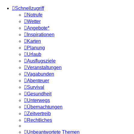
Schnellzugriff
Notrufe
Wetter
Angebote*
Inspirationen
Karten
Planung
Urlaub
Ausflugsziele
Veranstaltungen
Vagabunden
Abenteuer
Survival
Gesundheit
Unterwegs
Übernachtungen
Zeitvertreib
Rechtliches
Unbeantwortete Themen