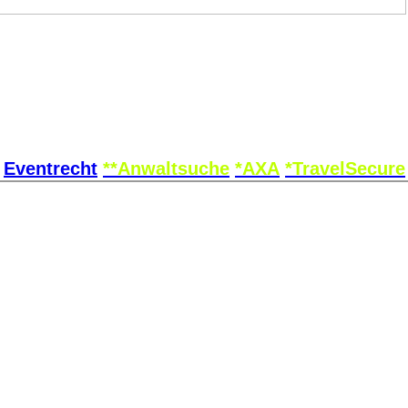
Eventrecht
**Anwaltsuche
*AXA
*TravelSecure