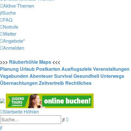
Aktive Themen
Suche
FAQ
Notrufe
Wetter
Angebote*
Anmelden
>>>
Räuberhöhle
Maps
<<<
Planung
Urlaub
Postkarten
Ausflugsziele
Veranstaltungen
Vagabunden
Abenteuer
Survival
Gesundheit
Unterwegs
Übernachtungen
Zeitvertreib
Rechtliches
Startseite
Höhlen
Erweiterte
Suche
Suche
Suche