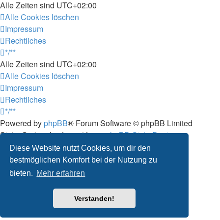
Alle Zeiten sind
UTC+02:00
Alle Cookies löschen
Impressum
Rechtliches
*/**
Alle Zeiten sind
UTC+02:00
Alle Cookies löschen
Impressum
Rechtliches
*/**
Powered by
phpBB
® Forum Software © phpBB Limited
Style: Carbon by Joyce&Luna
phpBB-Style-Design
Deutsche Übersetzung durch
phpBB.de
Diese Website nutzt Cookies, um dir den
Datenschutz
|
Nutzungsbedingungen
bestmöglichen Komfort bei der Nutzung zu
bieten.
Mehr erfahren
Verstanden!