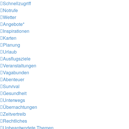
Schnellzugriff
Notrufe
Wetter
Angebote*
Inspirationen
Karten
Planung
Urlaub
Ausflugsziele
Veranstaltungen
Vagabunden
Abenteuer
Survival
Gesundheit
Unterwegs
Übernachtungen
Zeitvertreib
Rechtliches
Unbeantwortete Themen