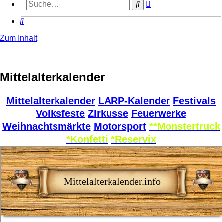
Erweiterte
Suche
Suche
Suche
Zum Inhalt
Mittelalterkalender
Mittelalterkalender
LARP-Kalender
Festivals
Volksfeste
Zirkusse
Feuerwerke
Weihnachtsmärkte
Motorsport
**Monstertruck
*Konfetti
*Reservix