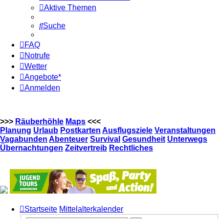
Aktive Themen
Suche
FAQ
Notrufe
Wetter
Angebote*
Anmelden
>>>
Räuberhöhle
Maps
<<<
Planung
Urlaub
Postkarten
Ausflugsziele
Veranstaltungen
Vagabunden
Abenteuer
Survival
Gesundheit
Unterwegs
Übernachtungen
Zeitvertreib
Rechtliches
Startseite
Mittelalterkalender