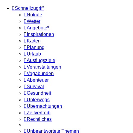
Schnellzugriff
Notrufe
Wetter
Angebote*
Inspirationen
Karten
Planung
Urlaub
Ausflugsziele
Veranstaltungen
Vagabunden
Abenteuer
Survival
Gesundheit
Unterwegs
Übernachtungen
Zeitvertreib
Rechtliches
Unbeantwortete Themen