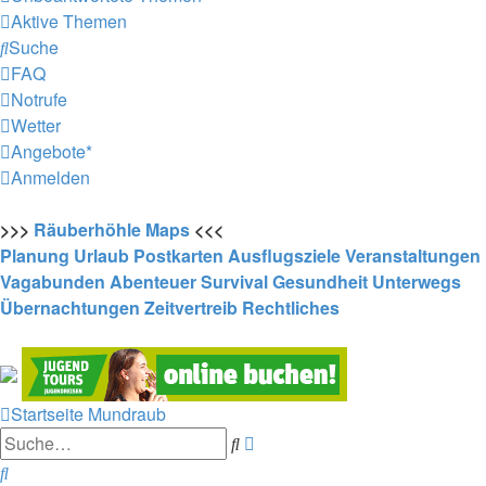
Aktive Themen
Suche
FAQ
Notrufe
Wetter
Angebote*
Anmelden
>>>
Räuberhöhle
Maps
<<<
Planung
Urlaub
Postkarten
Ausflugsziele
Veranstaltungen
Vagabunden
Abenteuer
Survival
Gesundheit
Unterwegs
Übernachtungen
Zeitvertreib
Rechtliches
Startseite
Mundraub
Erweiterte
Suche
Suche
Suche