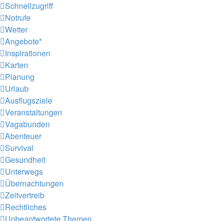
Schnellzugriff
Notrufe
Wetter
Angebote*
Inspirationen
Karten
Planung
Urlaub
Ausflugsziele
Veranstaltungen
Vagabunden
Abenteuer
Survival
Gesundheit
Unterwegs
Übernachtungen
Zeitvertreib
Rechtliches
Unbeantwortete Themen