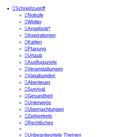
Schnellzugriff
Notrufe
Wetter
Angebote*
Inspirationen
Karten
Planung
Urlaub
Ausflugsziele
Veranstaltungen
Vagabunden
Abenteuer
Survival
Gesundheit
Unterwegs
Übernachtungen
Zeitvertreib
Rechtliches
Unbeantwortete Themen