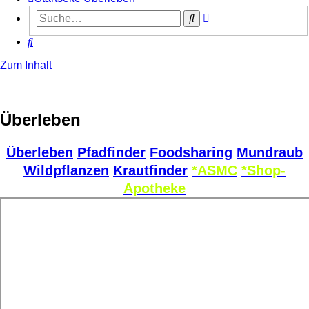
Erweiterte
Suche
Suche
Suche
Zum Inhalt
Überleben
Überleben
Pfadfinder
Foodsharing
Mundraub
Wildpflanzen
Krautfinder
*ASMC
*Shop-
Apotheke