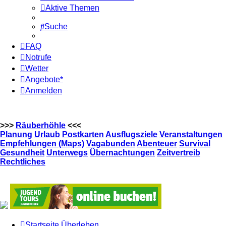
Aktive Themen
Suche
FAQ
Notrufe
Wetter
Angebote*
Anmelden
>>>
Räuberhöhle
<<<
Planung
Urlaub
Postkarten
Ausflugsziele
Veranstaltungen
Empfehlungen (Maps)
Vagabunden
Abenteuer
Survival
Gesundheit
Unterwegs
Übernachtungen
Zeitvertreib
Rechtliches
Startseite
Überleben