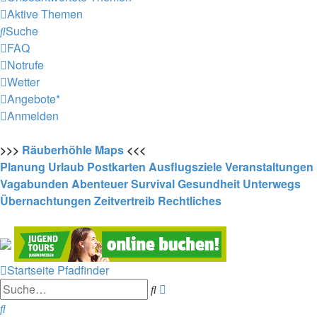
Aktive Themen
Suche
FAQ
Notrufe
Wetter
Angebote*
Anmelden
>>>
Räuberhöhle
Maps
<<<
Planung
Urlaub
Postkarten
Ausflugsziele
Veranstaltungen
Vagabunden
Abenteuer
Survival
Gesundheit
Unterwegs
Übernachtungen
Zeitvertreib
Rechtliches
Startseite
Pfadfinder
Erweiterte
Suche
Suche
Suche