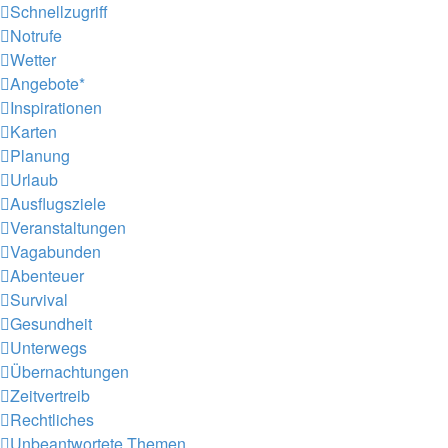
Schnellzugriff
Notrufe
Wetter
Angebote*
Inspirationen
Karten
Planung
Urlaub
Ausflugsziele
Veranstaltungen
Vagabunden
Abenteuer
Survival
Gesundheit
Unterwegs
Übernachtungen
Zeitvertreib
Rechtliches
Unbeantwortete Themen