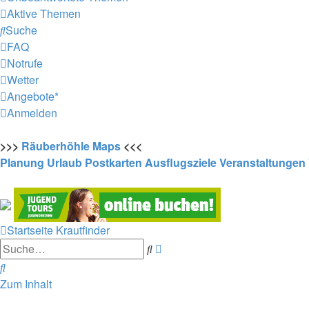
Aktive Themen
Suche
FAQ
Notrufe
Wetter
Angebote*
Anmelden
>>>
Räuberhöhle
Maps
<<<
Planung
Urlaub
Postkarten
Ausflugsziele
Veranstaltungen
Startseite
Krautfinder
Erweiterte
Suche
Suche
Suche
Zum Inhalt