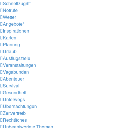
Schnellzugriff
Notrufe
Wetter
Angebote*
Inspirationen
Karten
Planung
Urlaub
Ausflugsziele
Veranstaltungen
Vagabunden
Abenteuer
Survival
Gesundheit
Unterwegs
Übernachtungen
Zeitvertreib
Rechtliches
Unbeantwortete Themen